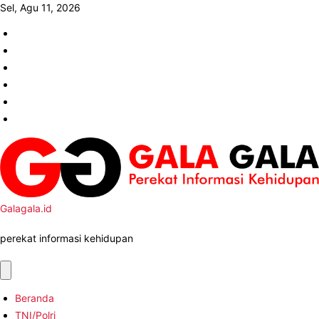
Skip
Sel, Agu 11, 2026
to
Kode
content
Etik
Disclaimer
Jurnalistik
Pedoman
Pemberitaan
Pedoman
Ramah
Media
Iklan
Anak
Siber
Redaksi
Galagala.id
perekat informasi kehidupan
Beranda
TNI/Polri