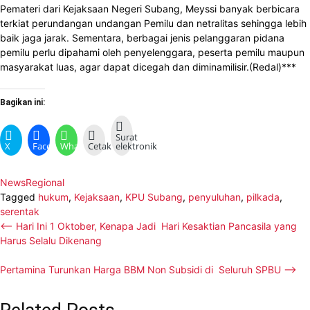
Pemateri dari Kejaksaan Negeri Subang, Meyssi banyak berbicara
terkiat perundangan undangan Pemilu dan netralitas sehingga lebih
baik jaga jarak. Sementara, berbagai jenis pelanggaran pidana
pemilu perlu dipahami oleh penyelenggara, peserta pemilu maupun
masyarakat luas, agar dapat dicegah dan diminamilisir.(Redal)***
Bagikan ini:
Surat
X
Facebook
WhatsApp
Cetak
elektronik
News
Regional
Tagged
hukum
,
Kejaksaan
,
KPU Subang
,
penyuluhan
,
pilkada
,
serentak
Navigasi
⟵
Hari Ini 1 Oktober, Kenapa Jadi Hari Kesaktian Pancasila yang
Harus Selalu Dikenang
pos
Pertamina Turunkan Harga BBM Non Subsidi di Seluruh SPBU
⟶