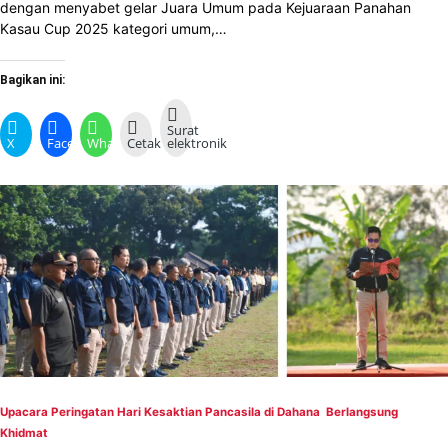
dengan menyabet gelar Juara Umum pada Kejuaraan Panahan
Kasau Cup 2025 kategori umum,…
Bagikan ini:
Surat
X
Facebook
WhatsApp
Cetak
elektronik
Upacara Peringatan Hari Kesaktian Pancasila di Dahana Berlangsung
Khidmat