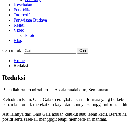
Kesehatan
Pendidikan
Otomotif
Pariwisata Budaya
Religi
Video
Photo
Blog
Cari untuk:
Home
Redaksi
Redaksi
Bismillahirrahmanirrahim…. Assalamualaikum, Sempurasun
Kehadiran kami, Gala Gala di era globalisasi informasi yang berke
bahan lain untuk merekatkan kayu dan lainnya sehingga informasi d
Arti lainnya dari Gala Gala adalah kelukut atau lebah kecil. Berarti
positif serta sesekali menggigit tetapi memberikan manfaat.