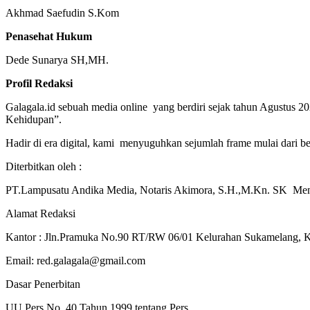
Akhmad Saefudin S.Kom
Penasehat Hukum
Dede Sunarya SH,MH.
Profil Redaksi
Galagala.id sebuah media online yang berdiri sejak tahun Agustus 20
Kehidupan”
.
Hadir di era digital, kami menyuguhkan sejumlah frame mulai dari be
Diterbitkan oleh :
PT.Lampusatu Andika Media,
Notaris Akimora, S.H.,M.Kn. SK Me
Alamat Redaksi
Kantor : Jln.Pramuka No.90 RT/RW 06/01 Kelurahan Sukamelang, K
Email: red.galagala@gmail.com
Dasar Penerbitan
UU Pers No. 40 Tahun 1999 tentang Pers.