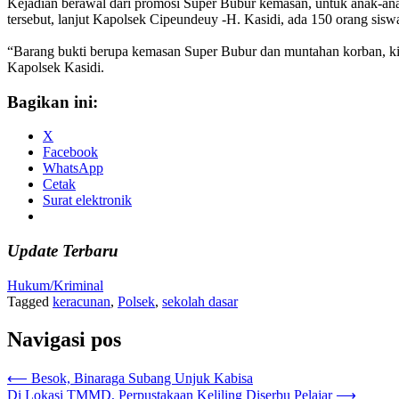
Kejadian berawal dari promosi Super Bubur kemasan, untuk anak-
tersebut, lanjut Kapolsek Cipeundeuy -H. Kasidi, ada 150 orang si
“Barang bukti berupa kemasan Super Bubur dan muntahan korban, kit
Kapolsek Kasidi.
Bagikan ini:
X
Facebook
WhatsApp
Cetak
Surat elektronik
Update Terbaru
Hukum/Kriminal
Tagged
keracunan
,
Polsek
,
sekolah dasar
Navigasi pos
⟵
Besok, Binaraga Subang Unjuk Kabisa
Di Lokasi TMMD, Perpustakaan Keliling Diserbu Pelajar
⟶