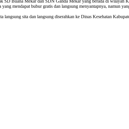
anak SD Buana Mekar dan SDN Ganda Mekar yang berada di wilayah K
swa yang mendapat bubur gratis dan langsung menyantapnya, namun ya
a langsung sita dan langsung diserahkan ke Dinas Kesehatan Kabupate