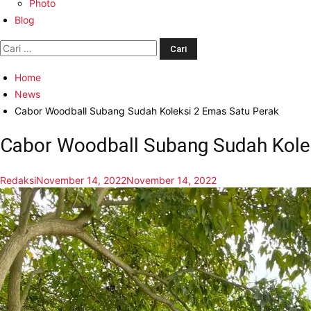
Photo
Blog
Cari
untuk:
Home
News
Cabor Woodball Subang Sudah Koleksi 2 Emas Satu Perak
Cabor Woodball Subang Sudah Kole
Redaksi
November 14, 2022
November 14, 2022