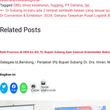
Tagged
DBD
,
dinas kesehatan
,
fogging
,
PT Dahana
,
tjsl
Navigasi
⟵
Di Subang ini baru ada 2 tempat sembelih hewan yang sesuai sya
Di Convention & Exhibition 2024, Dahana Tawarkan Pusat Logistik B
pos
Related Posts
Raih Prestasi di HKN ke-60, Pj. Bupati Subang Ajak Seluruh Stakeholder Bek
Galagala.Id,Bandung,- Penjabat (Pj) Bupati Subang Dr. Drs. Imran
Bagikan ini:
Surat
X
Facebook
WhatsApp
Cetak
elektronik