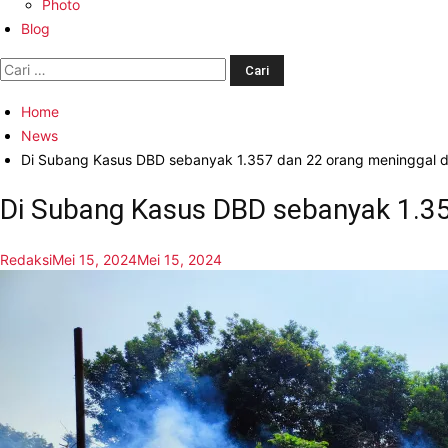
Photo
Blog
Cari
untuk:
Home
News
Di Subang Kasus DBD sebanyak 1.357 dan 22 orang meninggal d
Di Subang Kasus DBD sebanyak 1.35
Redaksi
Mei 15, 2024
Mei 15, 2024