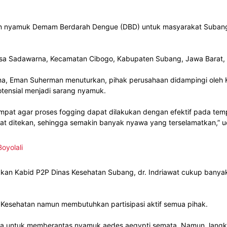
 nyamuk Demam Berdarah Dengue (DBD) untuk masyarakat Subang 
Desa Sadawarna, Kecamatan Cibogo, Kabupaten Subang, Jawa Barat, 
na, Eman Suherman menuturkan, pihak perusahaan didampingi oleh
tensial menjadi sarang nyamuk.
etempat agar proses fogging dapat dilakukan dengan efektif pada t
t ditekan, sehingga semakin banyak nyawa yang terselamatkan,” 
oyolali
an Kabid P2P Dinas Kesehatan Subang, dr. Indriawat cukup banya
Kesehatan namun membutuhkan partisipasi aktif semua pihak.
ya untuk memberantas nyamuk aedes aegypti semata. Namun, langk