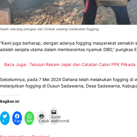
Salah seorang petugas dari Dinkes sedang melakukan foggin
g
“Kami juga berharap, dengan adanya fogging masyarakat semakin 
adalah senjata utama dalam memberantas nyamuk DBD,” pungkas 
Baca Juga:
Telusuri Rekam Jejak dan Catatan Calon PPK Pilka
Sebelumnya, pada 7 Mei 2024 Dahana telah melakukan fogging di w
melanjutkan fogging di Dusun Sadawarna, Desa Sadawarna, Kabupa
Bagikan ini:
Surat
X
Facebook
WhatsApp
Cetak
elektronik
Kesehatan
News
Regional