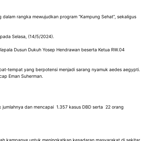
dalam rangka mewujudkan program “Kampung Sehat”, sekaligus
pada Selasa, (14/5/2024).
 Kepala Dusun Dukuh Yosep Hendrawan beserta Ketua RW.04
empat-tempat yang berpotensi menjadi sarang nyamuk aedes aegypti.
ucap Eman Suherman.
k jumlahnya dan mencapai 1.357 kasus DBD serta 22 orang
ah kampanye untuk meningkatkan kesadaran masyarakat di sekitar