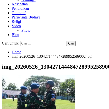
Kesehatan
Pendidikan
Otomotif
Pariwisata Budaya
Religi
Video
Photo
Blog
Cari untuk:
Home
img_20260526_1304271444847289952589002.jpg
img_20260526_130427144484728995258900