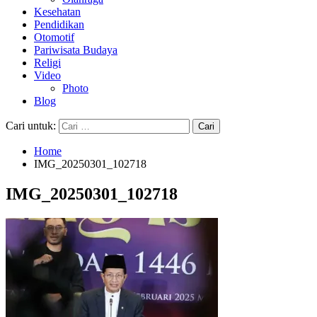
Kesehatan
Pendidikan
Otomotif
Pariwisata Budaya
Religi
Video
Photo
Blog
Cari untuk:
Home
IMG_20250301_102718
IMG_20250301_102718