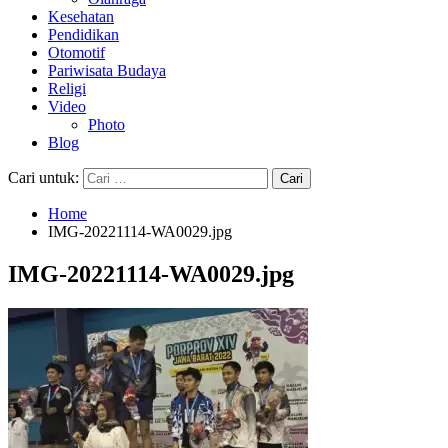
Kesehatan
Pendidikan
Otomotif
Pariwisata Budaya
Religi
Video
Photo
Blog
Cari untuk:
Home
IMG-20221114-WA0029.jpg
IMG-20221114-WA0029.jpg