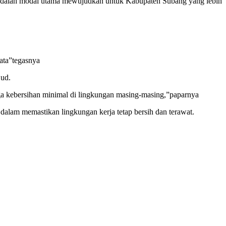
an adalah modal utama mewujudkan untuk Kabupaten Subang yang lebih
tata”tegasnya
jud.
aga kebersihan minimal di lingkungan masing-masing,”paparnya
lam memastikan lingkungan kerja tetap bersih dan terawat.