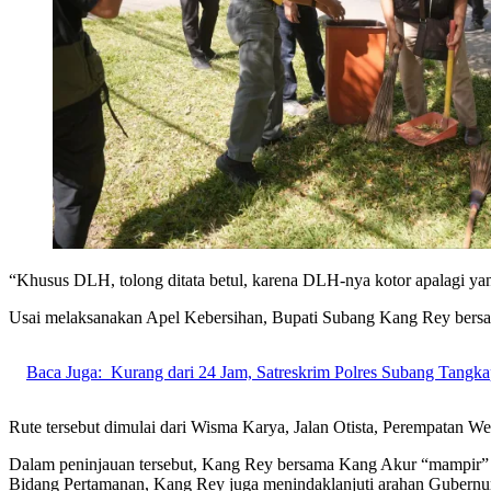
“Khusus DLH, tolong ditata betul, karena DLH-nya kotor apalagi ya
Usai melaksanakan Apel Kebersihan, Bupati Subang Kang Rey bersa
Baca Juga:
Kurang dari 24 Jam, Satreskrim Polres Subang Tangk
Rute tersebut dimulai dari Wisma Karya, Jalan Otista, Perempatan W
Dalam peninjauan tersebut, Kang Rey bersama Kang Akur “mampir”
Bidang Pertamanan, Kang Rey juga menindaklanjuti arahan Gubern