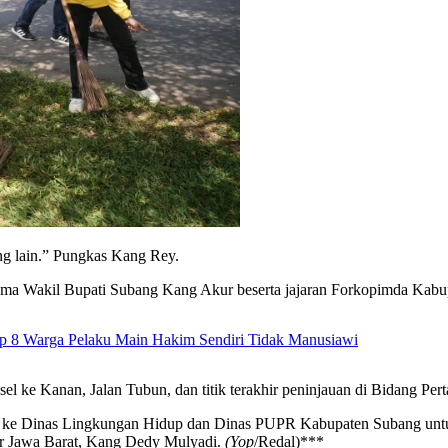
ng lain.” Pungkas Kang Rey.
ma Wakil Bupati Subang Kang Akur beserta jajaran Forkopimda Kabupa
ap 8 Warga Pelaku Main Hakim Sendiri Tidak Manusiawi
esel ke Kanan, Jalan Tubun, dan titik terakhir peninjauan di Bidang P
 ke Dinas Lingkungan Hidup dan Dinas PUPR Kabupaten Subang untuk
ur Jawa Barat, Kang Dedy Mulyadi.
(Yop
/Redal)***