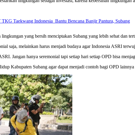
elestarikan lingkungan sebagai investasi, karena kebersihan lingkung
T TKG Taekwang Indonesia Bantu Bencana Banjir Pantura, Subang
na lingkungan yang bersih menciptakan Subang yang lebih sehat dan ter
onial saja, melainkan harus menjadi budaya agar Indonesia ASRI terwu
ASRI. Jangan hanya seremonial tapi setiap hari setiap OPD bisa menj
up Kabupaten Subang agar dapat menjadi contoh bagi OPD lainnya da