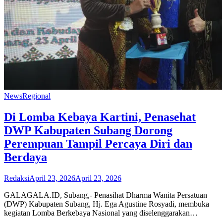
News
Regional
Di Lomba Kebaya Kartini, Penasehat
DWP Kabupaten Subang Dorong
Perempuan Tampil Percaya Diri dan
Berdaya
Redaksi
April 23, 2026
April 23, 2026
GALAGALA.ID, Subang,- Penasihat Dharma Wanita Persatuan
(DWP) Kabupaten Subang, Hj. Ega Agustine Rosyadi, membuka
kegiatan Lomba Berkebaya Nasional yang diselenggarakan…